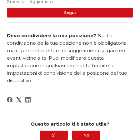
2 mesi fa
Aggiornato
No
Segui
Devo condividere la mia posizione?
No. La
condivisione della tua posizione non è obbligatoria,
ma ci permette di fornirti suggerimenti su gare ed
eventi vicino a te! Puoi modificare questa
impostazione in qualsiasi momento tramite le
impostazioni di condivisione della posizione del tuo
dispositivo.
Questo articolo ti è stato utile?
Sì
No