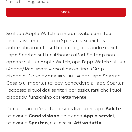
1 anno fa
Aggiornato
No
Segui
Se il tuo Apple Watch è sincronizzato con il tuo
dispositivo mobile, l'app Spartan si scaricherà
automaticamente sul tuo orologio quando scarichi
l'app Spartan sul tuo iPhone o iPad. Se l'app non
appare sul tuo Apple Watch, apri l'app Watch sul tuo
iPhone/iPad, scorri verso il basso fino a "App
disponibili" e seleziona
INSTALLA
per l'app Spartan.
Cosa più importante: devi concedere all'app Spartan
l'accesso ai tuoi dati sanitari per assicurarti che i tuoi
dispositivi funzionino correttamente.
Per abilitare ciò sul tuo dispositivo, apri l'app
Salute
,
seleziona
Condivisione
, seleziona
App e servizi
,
seleziona
Spartan
, e clicca su
Attiva tutto
.