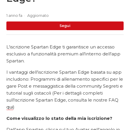
1 anno fa
Aggiornato
No
Segui
L'iscrizione Spartan Edge ti garantisce un accesso
esclusivo a funzionalità premium all'interno dell'app
Spartan.
I vantaggi dell'iscrizione Spartan Edge basata su app
includono: Programmi di allenamento specifici per le
gare Post e messaggistica della community Segreti e
tutorial sugli ostacoli (Per i dettagli completi
sull'iscrizione Spartan Edge, consulta le nostre FAQ
qui
)
Come visualizzo lo stato della mia iscrizione?
Dall'app Spartan, clicca sul tuo Avatar nell'angolo in